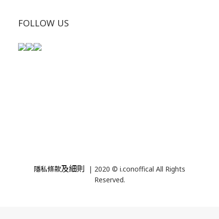
FOLLOW US
及細則
隱私條款
| 2020 © i.conoffical All Rights
Reserved.