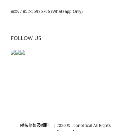
電話 / 852-55985706 (Whatsapp Only)
FOLLOW US
及細則
隱私條款
| 2020 © i.conoffical All Rights