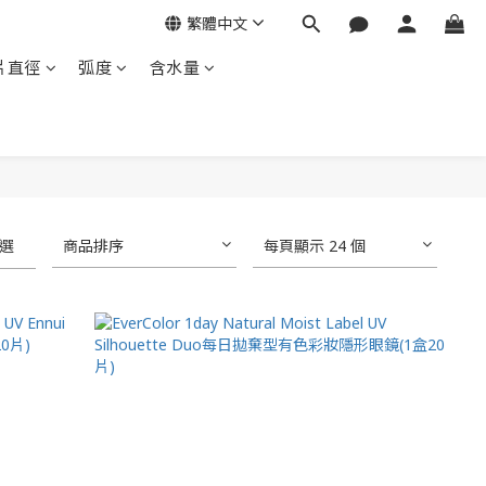
繁體中文
片直徑
弧度
含水量
選
商品排序
每頁顯示 24 個