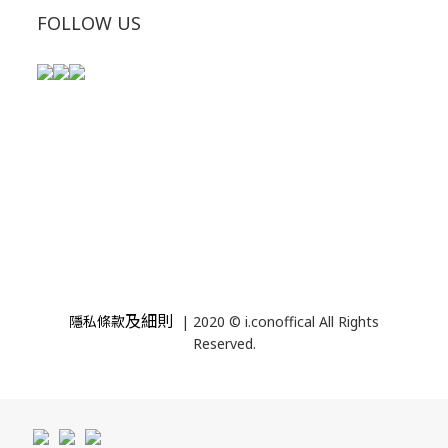
FOLLOW US
及細則
隱私條款
| 2020 © i.conoffical All Rights
Reserved.