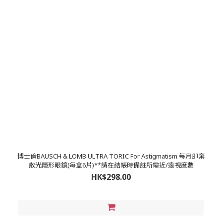
博士倫BAUSCH & LOMB ULTRA TORIC For Astigmatism 每月即棄
散光隱形眼鏡(每盒6片)**請在結帳時備註所需近/遠視度數
HK$298.00