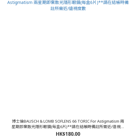
博士倫BAUSCH & LOMB SOFLENS 66 TORIC For Astigmatism 兩
星期即棄散光隱形眼鏡(每盒6片)**請在結帳時備註所需近/遠視度
數
HK$180.00