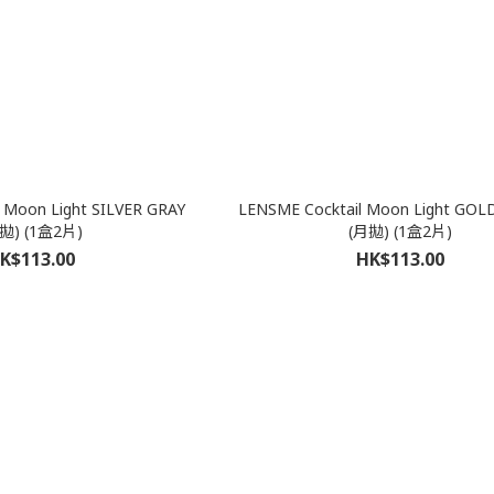
 Moon Light SILVER GRAY
LENSME Cocktail Moon Light GO
拋) (1盒2片)
(月拋) (1盒2片)
K$113.00
HK$113.00