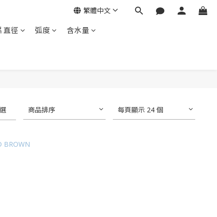
繁體中文
片直徑
弧度
含水量
選
商品排序
每頁顯示 24 個