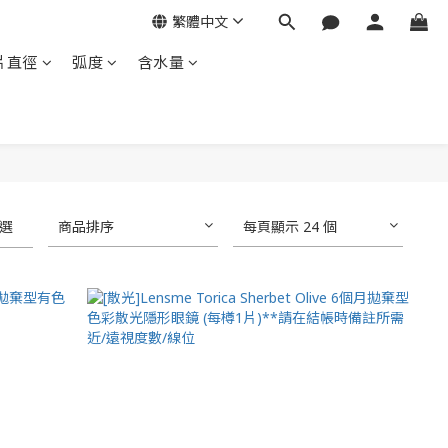
繁體中文
片直徑
弧度
含水量
選
商品排序
每頁顯示 24 個