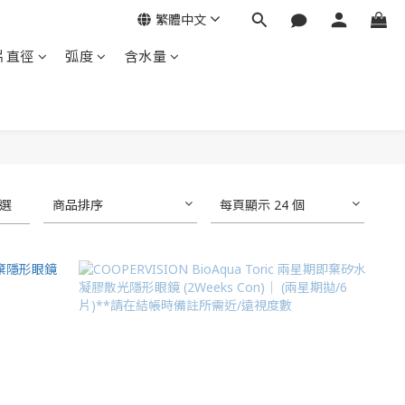
繁體中文
片直徑
弧度
含水量
選
商品排序
每頁顯示 24 個