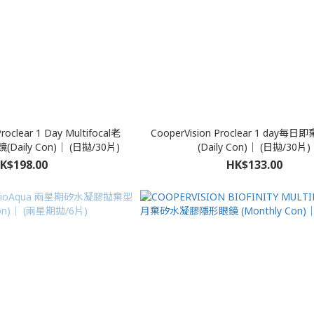
oclear 1 Day Multifocal老
CooperVision Proclear 1 day
ily Con)｜ (日拋/30片)
(Daily Con)｜ (日拋/30片)
K$198.00
HK$133.00