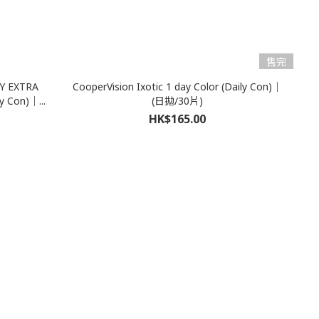
售完
Y EXTRA
CooperVision Ixotic 1 day Color (Daily Con)｜
Con)｜...
(日拋/30片)
HK$165.00