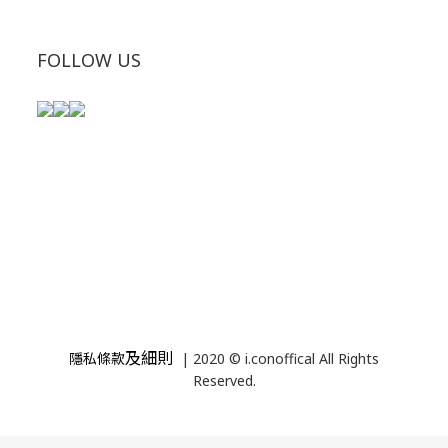
FOLLOW US
及細則
隱私條款
| 2020 © i.conoffical All Rights
Reserved.