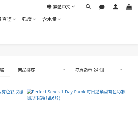
繁體中文
片直徑
弧度
含水量
選
商品排序
每頁顯示 24 個