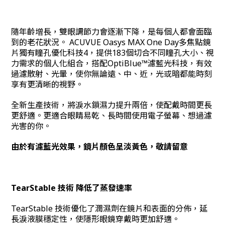
隨年齡增長，雙眼調節力會逐漸下降，是每個人都會面臨
到的老花狀況。 ACUVUE Oasys MAX One Day多焦點鏡
片獨有瞳孔優化科技4，提供183個切合不同瞳孔大小、視
力需求的個人化組合，搭配OptiBlue™濾藍光科技，有效
過濾散射、光暈，使你無論遠、中、近，光或暗都能時刻
享有更清晰的視野。
全新生產技術，將淚水鎖濕力提升兩倍，使配戴時間更長
更舒適。更適合眼睛易乾、長時間使用電子螢幕、想過濾
光害的你。
由於有濾藍光效果，鏡片顏色呈淡黃色
，敬請留意
TearStable 技術 降低了蒸發速率
TearStable 技術優化了潤濕劑在鏡片和表面的分佈，延
長淚液膜穩定性，使隱形眼鏡穿戴時更加舒適。