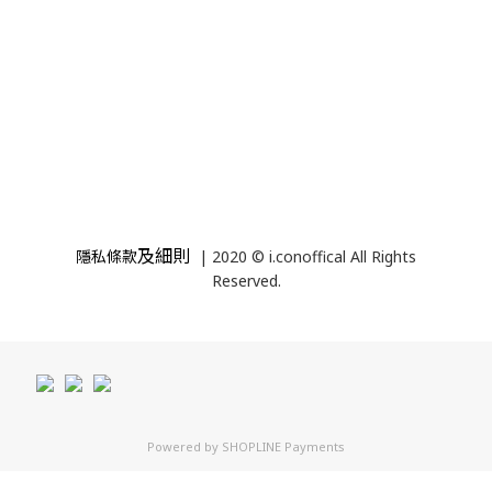
及細則
隱私條款
| 2020 © i.conoffical All Rights
Reserved.
Powered by
SHOPLINE Payments