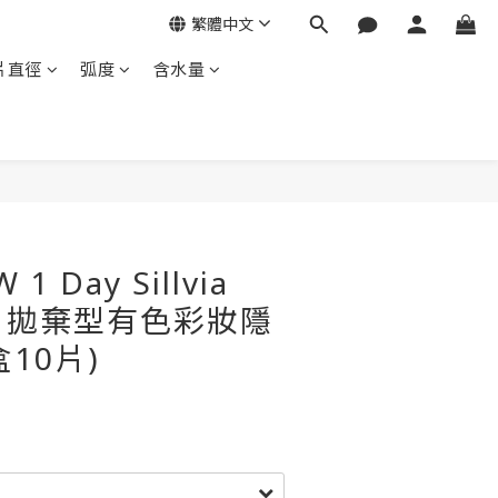
繁體中文
片直徑
弧度
含水量
1 Day Sillvia
每日拋棄型有色彩妝隱
盒10片)