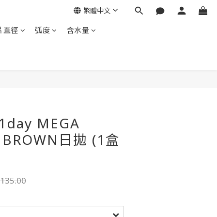
繁體中文
片直徑
弧度
含水量
 1day MEGA
 BROWN日拋 (1盒
135.00