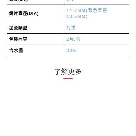
1
4.2MM(
著色直徑
:
鏡片直徑
(DIA)
13.5MM)
拋棄類型
月拋
包裝內容
2
片
/
盒
38%
含水量
了解更多