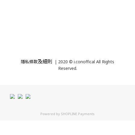
及細則
隱私條款
| 2020 © i.conoffical All Rights
Reserved.
Powered by
SHOPLINE Payments