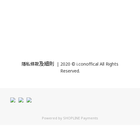
及細則
隱私條款
| 2020 © i.conoffical All Rights
Reserved.
Powered by
SHOPLINE Payments