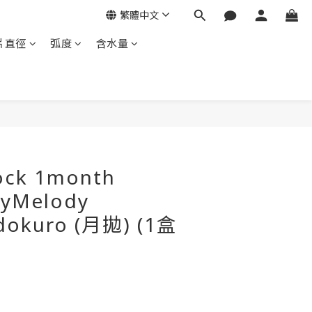
繁體中文
片直徑
弧度
含水量
ock 1month
MyMelody
dokuro (月拋) (1盒