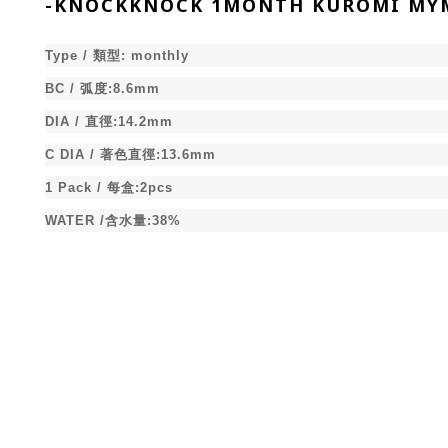
-
KNOCKKNOCK 1MONTH KUROMI MYM
Type /
類型
:
monthly
BC /
弧度
:8.6mm
DIA /
直徑
:14.2mm
C DIA /
著色直徑
:13.6mm
1 Pack /
每盒
:2pcs
WATER /
含水量
:38%