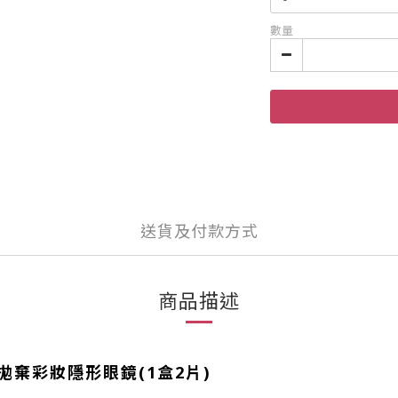
數量
送貨及付款方式
商品描述
每月拋棄彩妝隱形眼鏡(1盒2片)