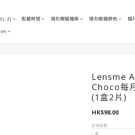
L-Z)
配戴時間
隱形眼鏡種類
隱形眼鏡顏色
鏡
Con
Lensme A
Choco
(1盒2片)
HK$98.00
近視度數