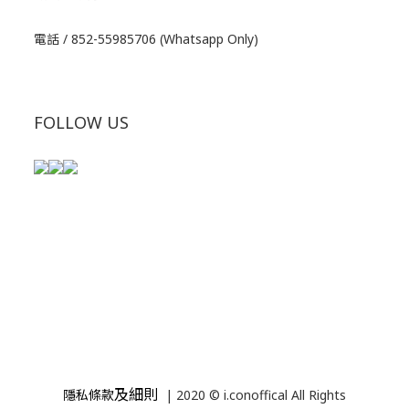
電話 / 852-55985706 (Whatsapp Only)
FOLLOW US
及細則
隱私條款
| 2020 © i.conoffical All Rights