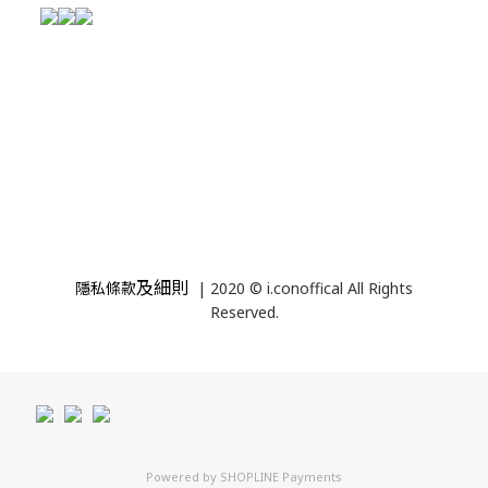
及細則
隱私條款
| 2020 © i.conoffical All Rights
Reserved.
Powered by
SHOPLINE Payments