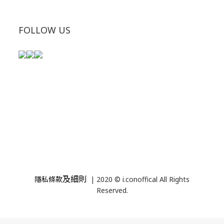
FOLLOW US
及細則
隱私條款
| 2020 © i.conoffical All Rights
Reserved.