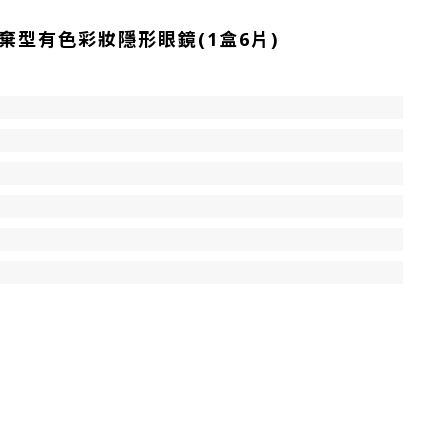
每日拋棄型有色彩妝隱形眼鏡(1盒6片)