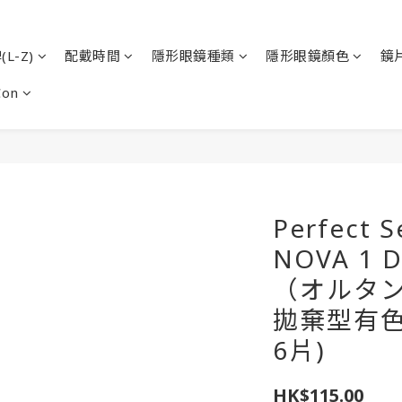
L-Z)
配戴時間
隱形眼鏡種類
隱形眼鏡顏色
鏡
Con
Perfect 
NOVA 1 
（オルタ
拋棄型有色
6片)
HK$115.00