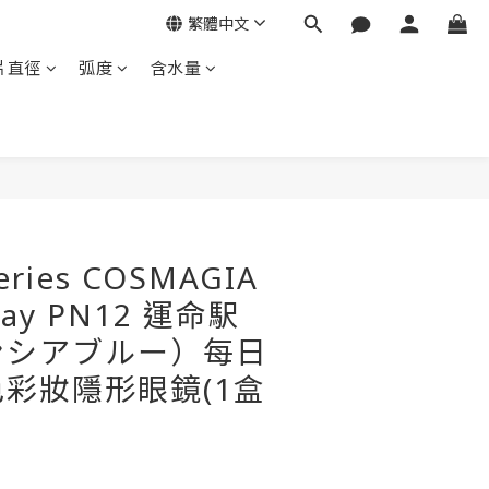
繁體中文
片直徑
弧度
含水量
Series COSMAGIA
Day PN12 運命駅
ンシアブルー）每日
彩妝隱形眼鏡(1盒