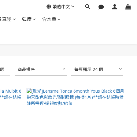
繁體中文
片直徑
弧度
含水量
選
商品排序
每頁顯示 24 個