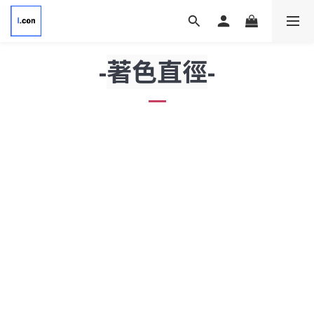
-
著色直徑
-