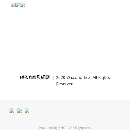
及細則
隱私條款
| 2020 © i.conoffical All Rights
Reserved.
Powered by
SHOPLINE Payments