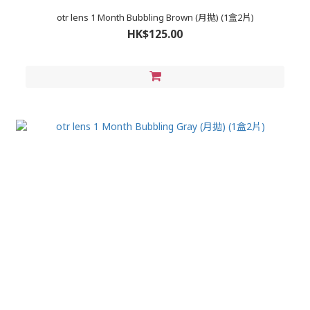
otr lens 1 Month Bubbling Brown (月拋) (1盒2片)
HK$125.00