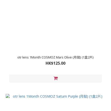
otr lens 1Month COSMOZ Mars Olive (月拋) (1盒2片)
HK$125.00