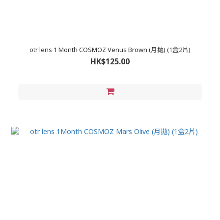
otr lens 1 Month COSMOZ Venus Brown (月拋) (1盒2片)
HK$125.00