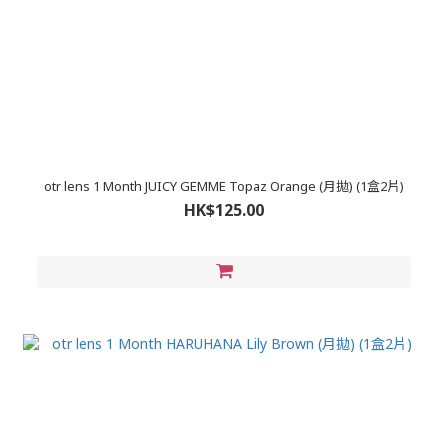
otr lens 1 Month JUICY GEMME Topaz Orange (月拋) (1盒2片)
HK$125.00