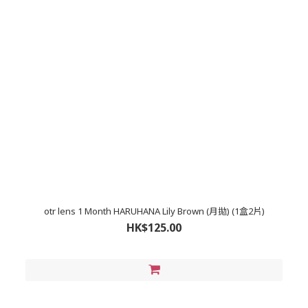
otr lens 1 Month HARUHANA Lily Brown (月拋) (1盒2片)
HK$125.00