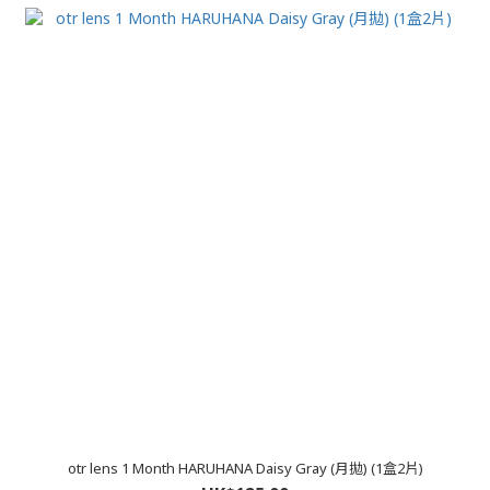
otr lens 1 Month HARUHANA Daisy Gray (月拋) (1盒2片)