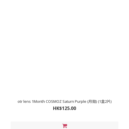
otr lens 1Month COSMOZ Saturn Purple (月拋) (1盒2片)
HK$125.00