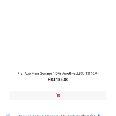
PienAge Mimi Gemme 1 DAY Amethyst日拋 (1盒10片)
HK$135.00