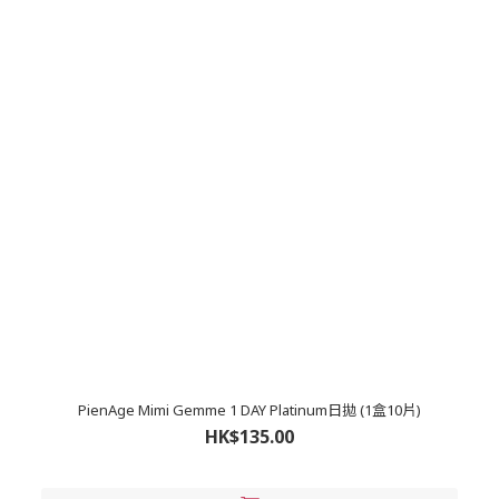
PienAge Mimi Gemme 1 DAY Platinum日拋 (1盒10片)
HK$135.00