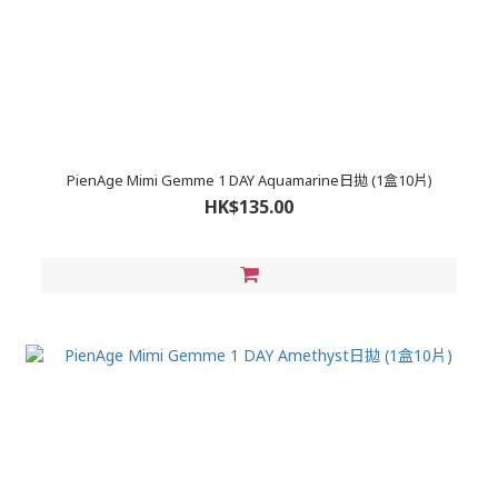
PienAge Mimi Gemme 1 DAY Aquamarine日拋 (1盒10片)
HK$135.00