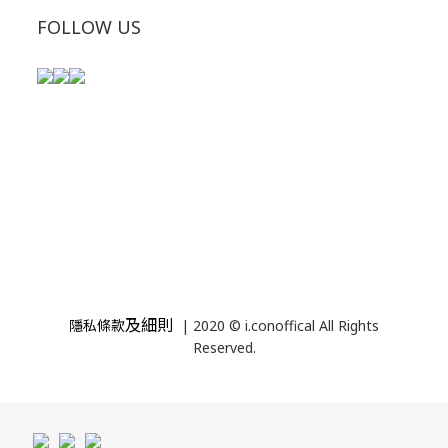
FOLLOW US
及細則
隱私條款
| 2020 © i.conoffical All Rights
Reserved.