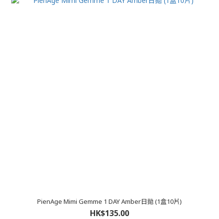
PienAge Mimi Gemme 1 DAY Amber日拋 (1盒10片)
HK$135.00