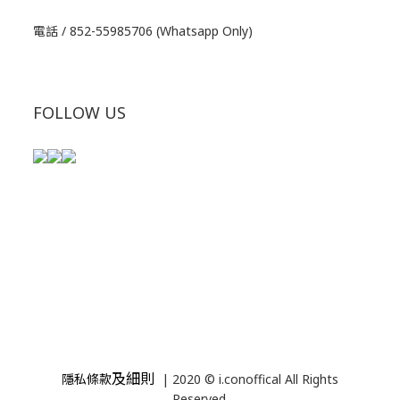
電話 / 852-55985706 (Whatsapp Only)
FOLLOW US
及細則
隱私條款
| 2020 © i.conoffical All Rights
Reserved.