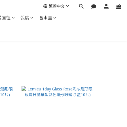
繁體中文
片直徑
弧度
含水量