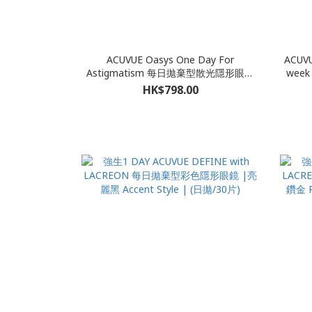
ACUVUE Oasys One Day For
ACUVU
Astigmatism 每日拋棄型散光隱形眼鏡
wee
(每盒90片)**請在結帳時備註所需近/遠
HK$798.00
視度數