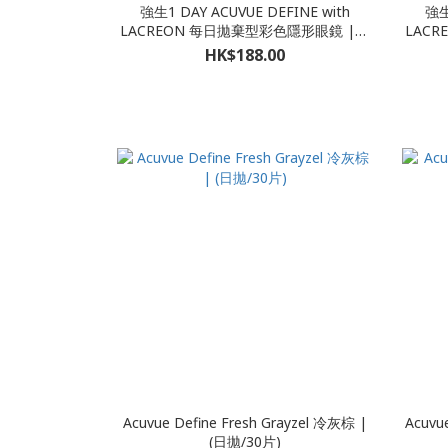
強生1 DAY ACUVUE DEFINE with
強生
LACREON 每日拋棄型彩色隱形眼鏡 |動
LAC
人啡 VIVID STYLE | (日拋/30片)
鑽啡 R
HK$188.00
Acuvue Define Fresh Grayzel 冷灰棕 |
Acuvu
(日拋/30片)