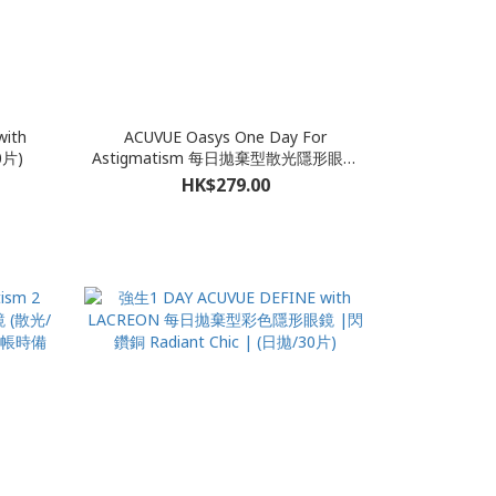
with
ACUVUE Oasys One Day For
0片)
Astigmatism 每日拋棄型散光隱形眼鏡
(每盒30片)**請在結帳時備註所需近/遠
HK$279.00
視度數