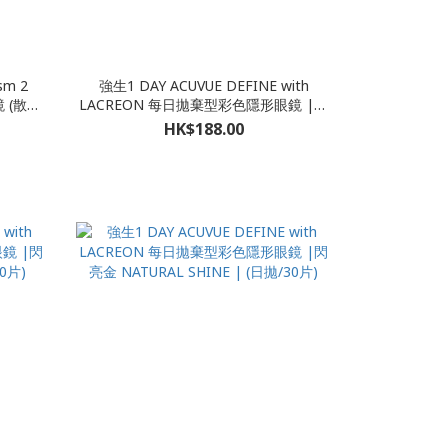
sm 2
強生1 DAY ACUVUE DEFINE with
 (散光/
LACREON 每日拋棄型彩色隱形眼鏡 |閃
在結帳時備
鑽銅 Radiant Chic | (日拋/30片)
HK$188.00