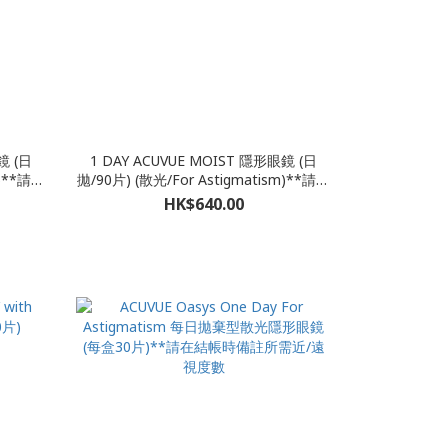
鏡 (日
1 DAY ACUVUE MOIST 隱形眼鏡 (日
m)**請在
拋/90片) (散光/For Astigmatism)**請在
數
結帳時備註所需近/遠視度數
HK$640.00