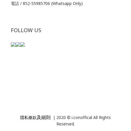
電話 / 852-55985706 (Whatsapp Only)
FOLLOW US
及細則
隱私條款
| 2020 © i.conoffical All Rights
Reserved.