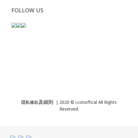
FOLLOW US
及細則
隱私條款
| 2020 © i.conoffical All Rights
Reserved.