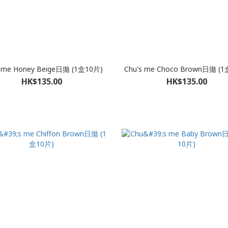
s me Honey Beige日拋 (1盒10片)
Chu's me Choco Brown日拋 (
HK$135.00
HK$135.00