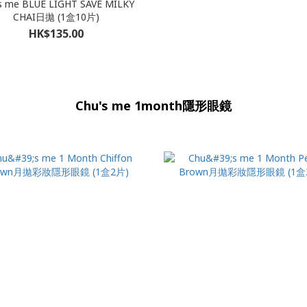
s me BLUE LIGHT SAVE MILKY
CHAI日拋 (1盒10片)
HK$135.00
Chu's me 1month隱形眼鏡