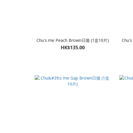
Chu's me Peach Brown日拋 (1盒10片)
Chu'
HK$135.00