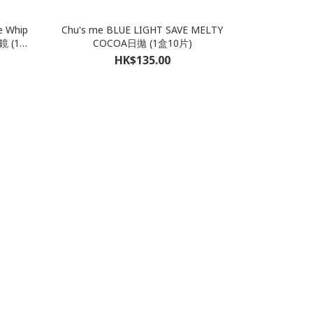
e Whip
Chu's me BLUE LIGHT SAVE MELTY
 (1盒
COCOA日拋 (1盒10片)
HK$135.00