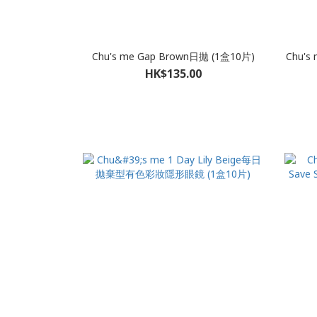
Chu's me Gap Brown日拋 (1盒10片)
Chu's
HK$135.00