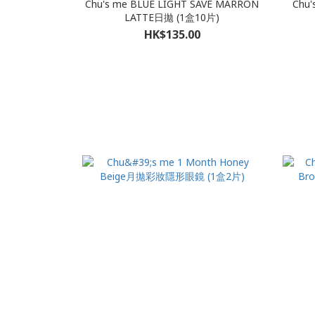
Chu's me BLUE LIGHT SAVE MARRON
Chu'
LATTE日拋 (1盒10片)
HK$135.00