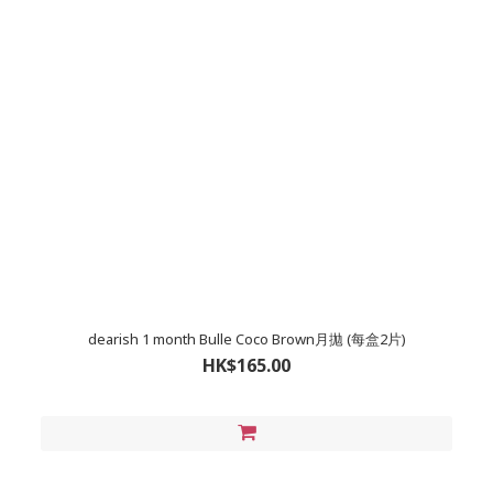
dearish 1 month Bulle Coco Brown月拋 (每盒2片)
HK$165.00