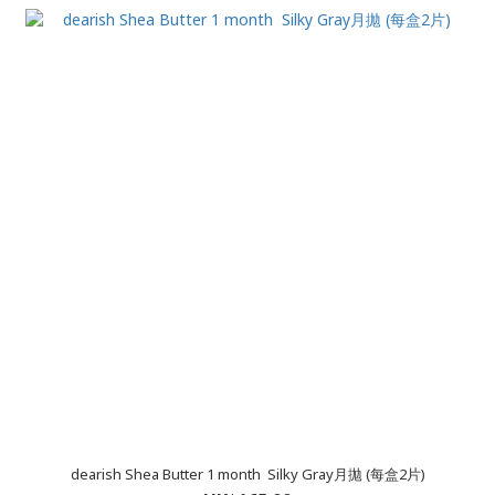
dearish Shea Butter 1 month Silky Gray月拋 (每盒2片)