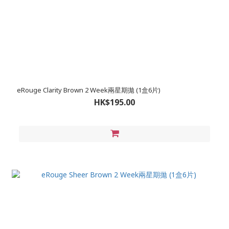
eRouge Clarity Brown 2 Week兩星期拋 (1盒6片)
HK$195.00