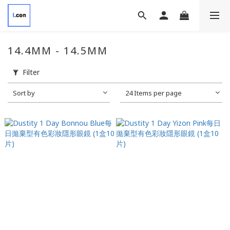
14.4MM - 14.5MM
Filter
Sort by
24 Items per page