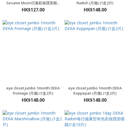
Sesame Moon日拋彩妝隱形眼...
Radish (月拋) (1盒2片)
HK$127.00
HK$148.00
eye closet jumbo 1month DEKA
eye closet jumbo 1month DEKA
Fromage (月拋) (1盒2片)
Koppepan (月拋) (1盒2片)
HK$148.00
HK$148.00