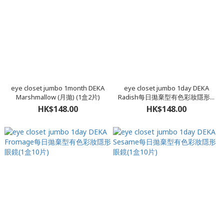
eye closet jumbo 1month DEKA
eye closet jumbo 1day DEKA
Marshmallow (月拋) (1盒2片)
Radish每日拋棄型有色彩妝隱形...
HK$148.00
HK$148.00