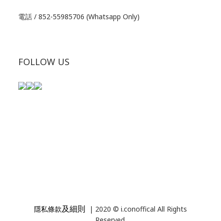
電話 / 852-55985706 (Whatsapp Only)
FOLLOW US
及細則
隱私條款
| 2020 © i.conoffical All Rights
Reserved.