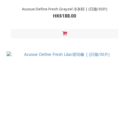
Acuvue Define Fresh Grayzel 冷灰棕 | (日拋/30片)
HK$188.00