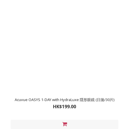
Acuvue OASYS 1-DAY with HydraLuxe 隱形眼鏡 (日拋/30片)
HK$199.00