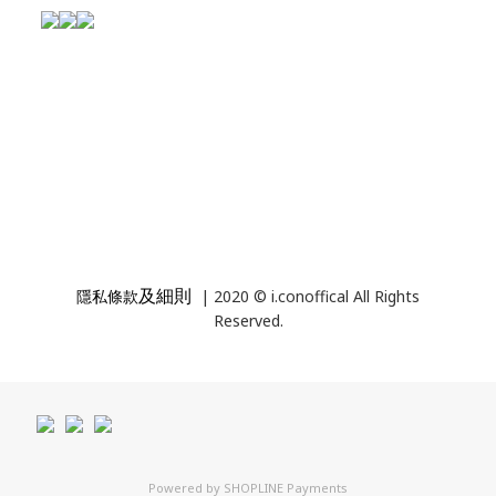
及細則
隱私條款
| 2020 © i.conoffical All Rights
Reserved.
Powered by
SHOPLINE Payments