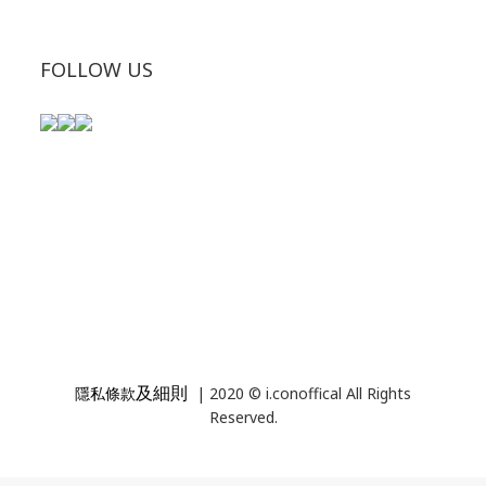
FOLLOW US
及細則
隱私條款
| 2020 © i.conoffical All Rights
Reserved.