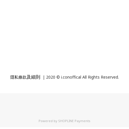
及細則
隱私條款
| 2020 © i.conoffical All Rights Reserved.
Powered by
SHOPLINE Payments