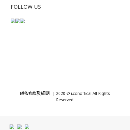
FOLLOW US
及細則
隱私條款
| 2020 © i.conoffical All Rights
Reserved.