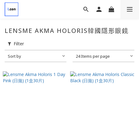
LENSME AKMA HOLORIS韓國隱形眼鏡
Filter
Sort by
24 Items per page